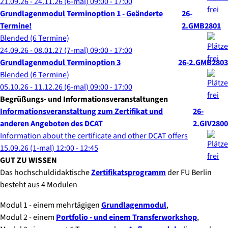
21.09.26 - 24.11.26
(6-mal)
09:00
- 17:00
Grundlagenmodul Terminoption 1 - Geänderte
26-
Termine!
2.GMB2801
Blended (6 Termine)
24.09.26 - 08.01.27
(7-mal)
09:00
- 17:00
Grundlagenmodul Terminoption 3
26-2.GMB2803
Blended (6 Termine)
05.10.26 - 11.12.26
(6-mal)
09:00
- 17:00
Begrüßungs- und Informationsveranstaltungen
Informationsveranstaltung zum Zertifikat und
26-
anderen Angeboten des DCAT
2.GIV2800
Information about the certificate and other DCAT offers
15.09.26
(1-mal)
12:00
- 12:45
GUT ZU WISSEN
Das hochschuldidaktische
Zertifikatsprogramm
der FU Berlin
besteht aus 4 Modulen
Modul 1 - einem mehrtägigen
Grundlagenmodul
,
Modul 2 - einem
Portfolio - und einem Transferworkshop
,